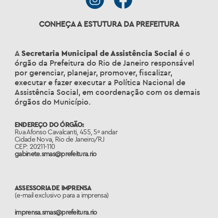
CONHEÇA A ESTUTURA DA PREFEITURA
A
Secretaria Municipal de Assistência Social
é o
órgão da Prefeitura do Rio de Janeiro responsável
por gerenciar, planejar, promover, fiscalizar,
executar e fazer executar a Política Nacional de
Assistência Social, em coordenação com os demais
órgãos do Município.
ENDEREÇO DO ÓRGÃO:
Rua Afonso Cavalcanti, 455, 5º andar
Cidade Nova, Rio de Janeiro/RJ
CEP: 20211-110
gabinete.smas@prefeitura.rio
ASSESSORIA DE IMPRENSA
(e-mail exclusivo para a imprensa)
imprensa.smas@prefeitura.rio