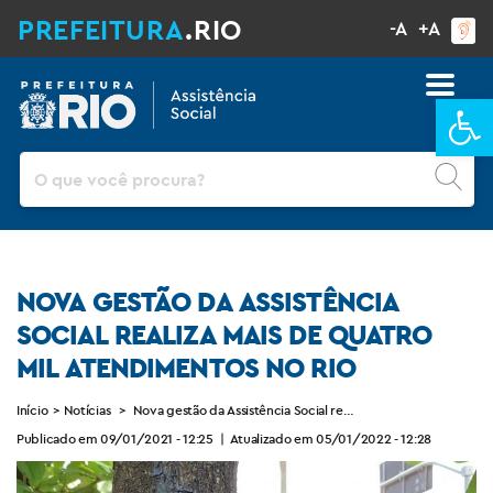
PREFEITURA
.RIO
-A
+A
Ba
Pesquisar
NOVA GESTÃO DA ASSISTÊNCIA
SOCIAL REALIZA MAIS DE QUATRO
MIL ATENDIMENTOS NO RIO
Início
>
Notícias
>
Nova gestão da Assistência Social realiza mais de quatro mil 
Publicado em 09/01/2021 - 12:25
|
Atualizado em 05/01/2022 - 12:28