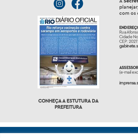
A
Secret
planejar
com os 
ENDEREÇ
Rua Afonso
Cidade No
CEP: 20211
gabinete.s
ASSESSOR
(e-mail ex
imprensa.s
CONHEÇA A ESTUTURA DA
PREFEITURA