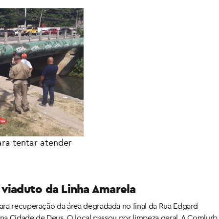
ra tentar atender
 viaduto da Linha Amarela
ra recuperação da área degradada no final da Rua Edgard
na Cidade de Deus. O local passou por limpeza geral. A Comlurb