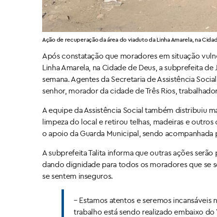
Ação de recuperação da área do viaduto da Linha Amarela, na Cidad
Após constatação que moradores em situação vulne
Linha Amarela, na Cidade de Deus, a subprefeita de 
semana. Agentes da Secretaria de Assistência Soc
senhor, morador da cidade de Três Rios, trabalhado
A equipe da Assistência Social também distribuiu má
limpeza do local e retirou telhas, madeiras e out
o apoio da Guarda Municipal, sendo acompanhada p
A subprefeita Talita informa que outras ações serão
dando dignidade para todos os moradores que se se
se sentem inseguros.
– Estamos atentos e seremos incansáveis 
trabalho está sendo realizado embaixo do 