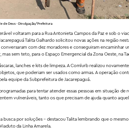
e de Deus - Divulgação/Prefeitura
rável voltaram para a Rua Antonieta Campos da Paz e sob o via
Jacarepaguá Talita Galhardo solicitou novas ações na região nest
ial conversaram com dez moradores e conseguiram encaminhar 
r, mas sem teto, para o Espaço Emergencial da Zona Oeste, na Ta
scaras, lanches e kits de limpeza. A Comlurb realizou novamente
ros objetos, que poderiam ser usados como armas. A operação co
ela equipe da Subprefeitura de Jacarepaguá.
 programadas para tentar atender essas pessoas em situação de r
ntem vulneráveis, tanto os que precisam de ajuda quanto aque
na busca por soluções – destacou Talita lembrando que o mesmo
Viaduto da Linha Amarela.