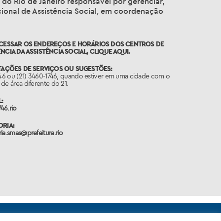
 do Rio de Janeiro responsável por gerenciar,
Nacional de Assistência Social, em coordenação
ACESSAR OS ENDEREÇOS E HORÁRIOS DOS CENTROS DE
NCIA DA ASSISTÊNCIA SOCIAL,
CLIQUE AQUI.
TAÇÕES DE SERVIÇOS OU SUGESTÕES:
746 ou (21) 3460-1746, quando estiver em uma cidade com o
de área diferente do 21.
:
46.rio
RIA:
ia.smas@prefeitura.rio