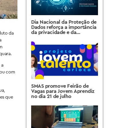
Dia Nacional da Proteção de
Dados reforça a importância
da privacidade e da
duto da
segurança das informações
a
um
quara.
 a
ntou com
SMAS promove Feirão de
ua,
Vagas para Jovem Aprendiz
no dia 21 de julho
les que