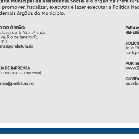
aria Municipal de Assistência Social
é o órgão da Prefeitura
, promover, fiscalizar, executar e fazer executar a Política 
demais órgãos do Município.
O DO ÓRGÃO:
PARA 
 Cavalcanti, 455, 5º andar
REFERÊ
va, Rio de Janeiro/RJ
-110
SOLICI
mas@prefeitura.rio
ligue 1
código 
PORTAL
IA DE IMPRENSA
www.17
clusivo para a imprensa)
OUVIDO
mas@prefeitura.rio
ouvidor