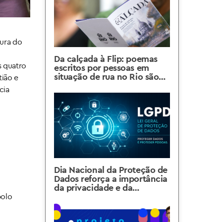
tura do
Da calçada à Flip: poemas
s quatro
escritos por pessoas em
situação de rua no Rio são
tião e
atração na Festa Literária de
cia
Paraty
Dia Nacional da Proteção de
Dados reforça a importância
da privacidade e da
segurança das informações
polo