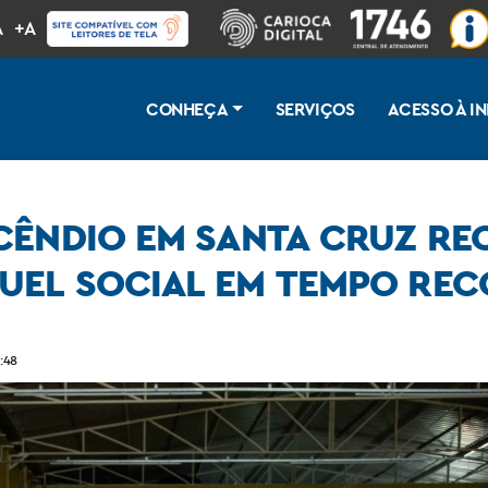
A
+A
CONHEÇA
SERVIÇOS
ACESSO À 
CÊNDIO EM SANTA CRUZ RE
UEL SOCIAL EM TEMPO RE
em primeiro pagamento do aluguel social em tempo recorde
:48