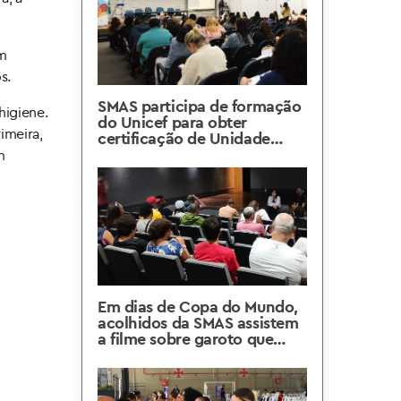
m
s.
SMAS participa de formação
higiene.
do Unicef para obter
imeira,
certificação de Unidade
Amiga da Primeira Infância
m
Em dias de Copa do Mundo,
acolhidos da SMAS assistem
a filme sobre garoto que
sonha ser jogador de futebol