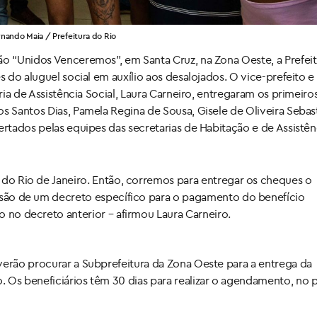
rnando Maia / Prefeitura do Rio
ão “Unidos Venceremos”, em Santa Cruz, na Zona Oeste, a Prefei
s do aluguel social em auxílio aos desalojados. O vice-prefeito e
ária de Assistência Social, Laura Carneiro, entregaram os primeiro
s Santos Dias, Pamela Regina de Sousa, Gisele de Oliveira Sebas
ertados pelas equipes das secretarias de Habitação e de Assistên
o do Rio de Janeiro. Então, corremos para entregar os cheques o
issão de um decreto específico para o pagamento do benefício
o no decreto anterior – afirmou Laura Carneiro.
verão procurar a Subprefeitura da Zona Oeste para a entrega da
 Os beneficiários têm 30 dias para realizar o agendamento, no 