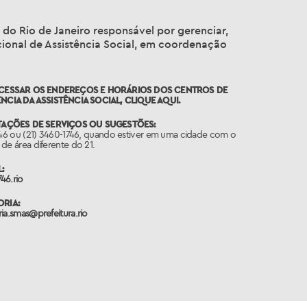
 do Rio de Janeiro responsável por gerenciar,
Nacional de Assistência Social, em coordenação
ACESSAR OS ENDEREÇOS E HORÁRIOS DOS CENTROS DE
NCIA DA ASSISTÊNCIA SOCIAL,
CLIQUE AQUI.
TAÇÕES DE SERVIÇOS OU SUGESTÕES:
746 ou (21) 3460-1746, quando estiver em uma cidade com o
de área diferente do 21.
:
46.rio
RIA:
ia.smas@prefeitura.rio