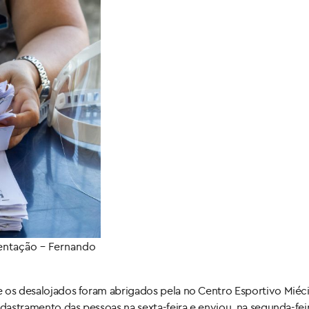
mentação – Fernando
, e os desalojados foram abrigados pela no Centro Esportivo Mié
cadastramento das pessoas na sexta-feira e enviou, na segunda-feir