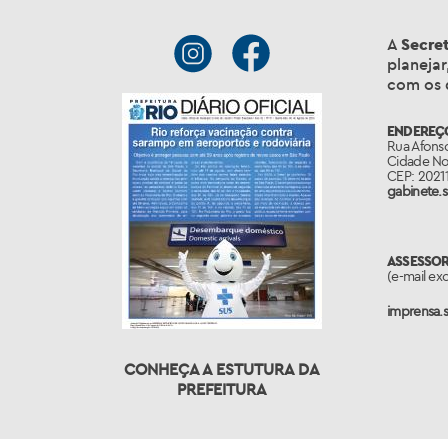
A
Secret
planejar
com os 
ENDEREÇ
Rua Afonso
Cidade No
CEP: 20211
gabinete.s
ASSESSOR
(e-mail ex
imprensa.s
CONHEÇA A ESTUTURA DA
PREFEITURA