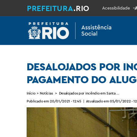
PREFEITURA
.RIO
-
Acessibilidade
DESALOJADOS POR IN
PAGAMENTO DO ALUG
Início
>
Notícias
>
Desalojados por incêndio em Santa Cruz receb
Publicado em 20/01/2021 - 12:45
|
Atualizado em 05/01/2022 - 12