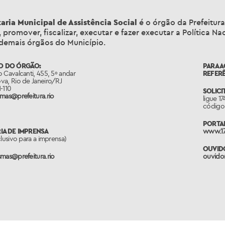
aria Municipal de Assistência Social
é o órgão da Prefeitura
, promover, fiscalizar, executar e fazer executar a Política 
demais órgãos do Município.
O DO ÓRGÃO:
PARA 
 Cavalcanti, 455, 5º andar
REFERÊ
va, Rio de Janeiro/RJ
-110
SOLICI
mas@prefeitura.rio
ligue 1
código 
PORTAL
IA DE IMPRENSA
www.17
clusivo para a imprensa)
OUVIDO
mas@prefeitura.rio
ouvidor