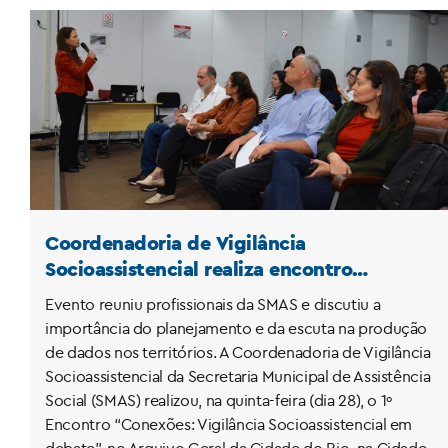
Coordenadoria de Vigilância
Socioassistencial realiza encontro
“Conexões” no Arquivo Geral da Cidade
Evento reuniu profissionais da SMAS e discutiu a
importância do planejamento e da escuta na produção
de dados nos territórios. A Coordenadoria de Vigilância
Socioassistencial da Secretaria Municipal de Assistência
Social (SMAS) realizou, na quinta-feira (dia 28), o 1º
Encontro “Conexões: Vigilância Socioassistencial em
debate”, no Arquivo Geral da Cidade do Rio, na Cidade