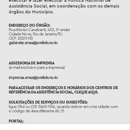
executar e fazer executar a Política Nacional de
Assistência Social, em coordenação com os demais
órgãos do Município.
ENDEREÇO DO ÓRGÃO:
Rua Afonso Cavalcanti, 455, 5º andar
Cidade Nova, Rio de Janeiro/RJ
CEP: 20211-110
gabinete.smas@prefeitura.rio
ASSESSORIA DE IMPRENSA
(e-mail exclusivo para a imprensa)
imprensa.smas@prefeitura.rio
PARA ACESSAR OS ENDEREÇOS E HORÁRIOS DOS CENTROS DE
REFERÊNCIA DA ASSISTÊNCIA SOCIAL,
CLIQUE AQUI.
SOLICITAÇÕES DE SERVIÇOS OU SUGESTÕES:
ligue 1746 ou (21) 3460-1746, quando estiver em uma cidade com
o código de área diferente do 21.
PORTAL:
www.1746.rio